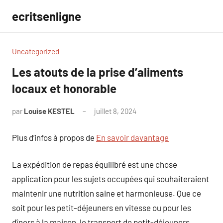
Aller
ecritsenligne
au
contenu
Uncategorized
Les atouts de la prise d’aliments
locaux et honorable
par
Louise KESTEL
juillet 8, 2024
Aucun
commentaire
Plus d’infos à propos de
En savoir davantage
La expédition de repas équilibré est une chose
application pour les sujets occupées qui souhaiteraient
maintenir une nutrition saine et harmonieuse. Que ce
soit pour les petit-déjeuners en vitesse ou pour les
dîners à la maison, le transport de petit-déjeuners