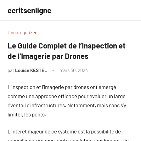
Aller
ecritsenligne
au
contenu
Uncategorized
Le Guide Complet de l’Inspection et
de l’Imagerie par Drones
par
Louise KESTEL
mars 30, 2024
Aucun
commentaire
L’inspection et l’imagerie par drones ont émergé
comme une approche efficace pour évaluer un large
éventail d’infrastructures. Notamment, mais sans s’y
limiter, les ponts.
L’intérêt majeur de ce système est la possibilité de
recueillir des images haute résolution rapidement. De