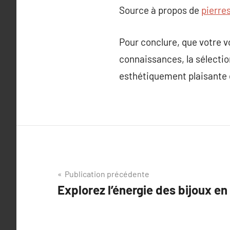
Source à propos de
pierre
Pour conclure, que votre 
connaissances, la sélection
esthétiquement plaisante e
Navigation
Publication précédente
Explorez l’énergie des bijoux en
de
l’article