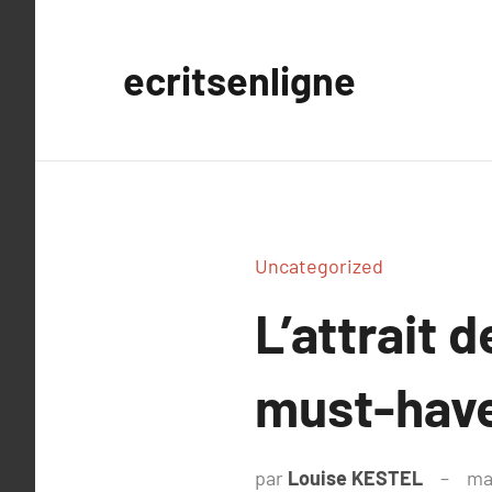
Aller
au
ecritsenligne
contenu
Uncategorized
L’attrait 
must-hav
par
Louise KESTEL
ma