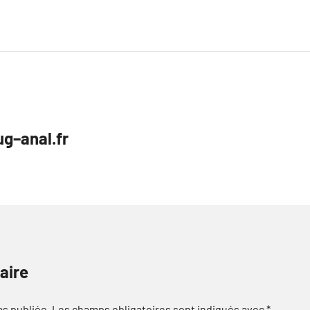
ug–anal.fr
aire
as publiée.
Les champs obligatoires sont indiqués avec
*