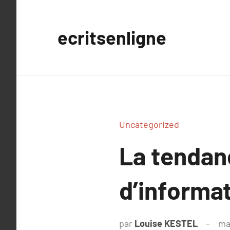
Aller
au
ecritsenligne
contenu
Uncategorized
La tendan
d’informa
par
Louise KESTEL
ma