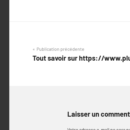
Navigation
Publication précédente
Tout savoir sur https://www.pl
de
l’article
Laisser un comment
Votre adresse e-mail ne sera p