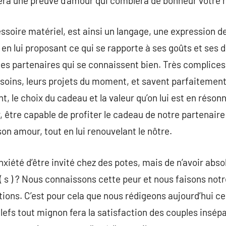
era une preuve d’amour qui comblera de bonheur votre 
ssoire matériel, est ainsi un langage, une expression d
re en lui proposant ce qui se rapporte à ses goûts et ses d
es partenaires qui se connaissent bien. Très complices, i
besoins, leurs projets du moment, et savent parfaitemen
, le choix du cadeau et la valeur qu’on lui est en réso
r, être capable de profiter le cadeau de notre partenai
on amour, tout en lui renouvelant le nôtre.
anxiété d’être invité chez des potes, mais de n’avoir a
 ( s ) ? Nous connaissons cette peur et nous faisons not
utions. C’est pour cela que nous rédigeons aujourd’hui c
lefs tout mignon fera la satisfaction des couples insép