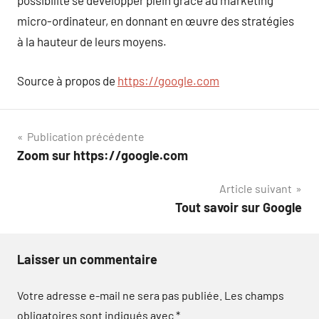
possibilité se développer plein grâce au marketing
micro-ordinateur, en donnant en œuvre des stratégies
à la hauteur de leurs moyens.
Source à propos de
https://google.com
Navigation
Publication précédente
Zoom sur https://google.com
de
Article suivant
l’article
Tout savoir sur Google
Laisser un commentaire
Votre adresse e-mail ne sera pas publiée.
Les champs
obligatoires sont indiqués avec
*