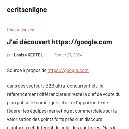
Aller
ecritsenligne
au
contenu
Uncategorized
J’ai découvert https://google.com
par
Louise KESTEL
février 27, 2024
Aucun
commentaire
Source à propos de
https://google.com
dans des secteurs B2B ultra-concurrentiels, le
référencement différenciateur reste la clef de voûte du
plan publicité numérique : il offre l’opportunité de
fédérer les équipes marketing et commerciales sur la
valorisation des points forts près d’un discours
plantureux et différent de celui des confrères. Mais le