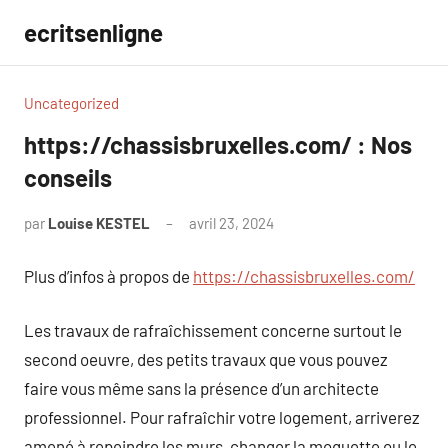
Aller
ecritsenligne
au
contenu
Uncategorized
https://chassisbruxelles.com/ : Nos
conseils
par
Louise KESTEL
avril 23, 2024
Aucun
commentaire
Plus d’infos à propos de
https://chassisbruxelles.com/
Les travaux de rafraîchissement concerne surtout le
second oeuvre, des petits travaux que vous pouvez
faire vous même sans la présence d’un architecte
professionnel. Pour rafraîchir votre logement, arriverez
amené à repeindre les murs, changer la moquette ou le