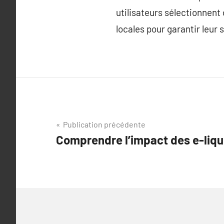
utilisateurs sélectionnent 
locales pour garantir leur 
Navigation
Publication précédente
Comprendre l’impact des e-liqui
de
l’article