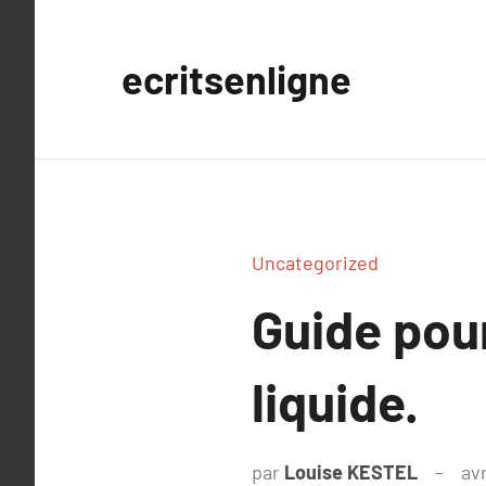
Aller
au
ecritsenligne
contenu
Uncategorized
Guide pour
liquide.
par
Louise KESTEL
avr