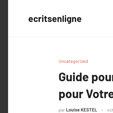
Aller
au
ecritsenligne
contenu
Uncategorized
Guide pour
pour Votr
par
Louise KESTEL
oc