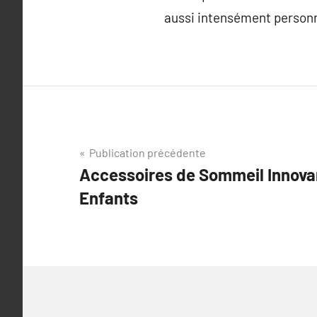
aussi intensément personn
Navigation
Publication précédente
Accessoires de Sommeil Innova
de
Enfants
l’article