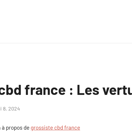
cbd france : Les vert
i 8, 2024
Aucun
commentaire
 à propos de
grossiste cbd france