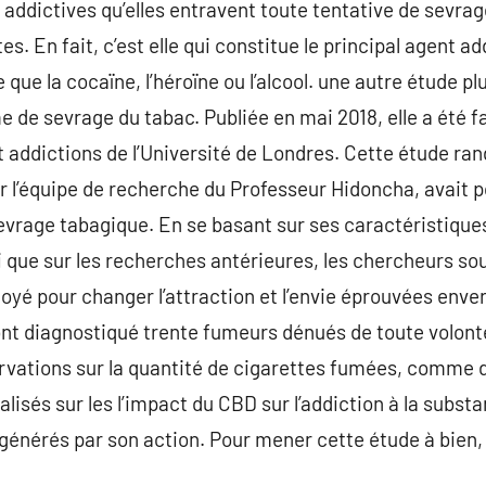
addictives qu’elles entravent toute tentative de sevrage
tes. En fait, c’est elle qui constitue le principal agent add
que la cocaïne, l’héroïne ou l’alcool. une autre étude p
e de sevrage du tabac. Publiée en mai 2018, elle a été fa
addictions de l’Université de Londres. Cette étude ra
r l’équipe de recherche du Professeur Hidoncha, avait p
sevrage tabagique. En se basant sur ses caractéristiques
que sur les recherches antérieures, les chercheurs so
oyé pour changer l’attraction et l’envie éprouvées enve
s ont diagnostiqué trente fumeurs dénués de toute volon
ervations sur la quantité de cigarettes fumées, comme 
calisés sur les l’impact du CBD sur l’addiction à la subst
générés par son action. Pour mener cette étude à bien, i