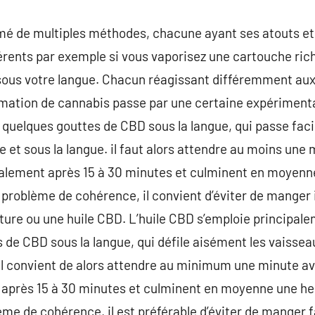
 de multiples méthodes, chacune ayant ses atouts et 
férents par exemple si vous vaporisez une cartouche ric
 sous votre langue. Chacun réagissant différemment aux
ation de cannabis passe par une certaine expérimentati
 quelques gouttes de CBD sous la langue, qui passe fac
 et sous la langue. il faut alors attendre au moins une 
lement après 15 à 30 minutes et culminent en moyenn
ar problème de cohérence, il convient d’éviter de mang
nture ou une huile CBD. L’huile CBD s’emploie principale
de CBD sous la langue, qui défile aisément les vaissea
 il convient de alors attendre au minimum une minute ava
près 15 à 30 minutes et culminent en moyenne une he
lème de cohérence, il est préférable d’éviter de manger