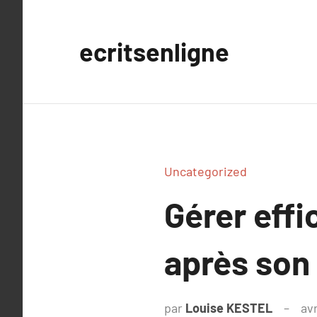
Aller
au
ecritsenligne
contenu
Uncategorized
Gérer effi
après son
par
Louise KESTEL
avr