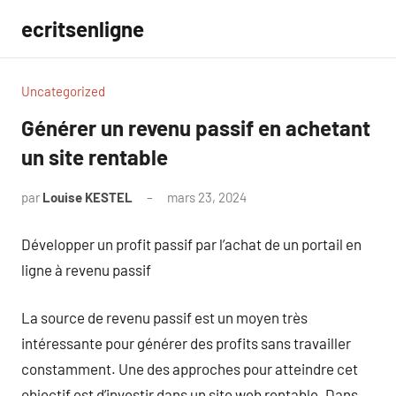
Aller
ecritsenligne
au
contenu
Uncategorized
Générer un revenu passif en achetant
un site rentable
par
Louise KESTEL
mars 23, 2024
Aucun
commentaire
Développer un profit passif par l’achat de un portail en
ligne à revenu passif
La source de revenu passif est un moyen très
intéressante pour générer des profits sans travailler
constamment. Une des approches pour atteindre cet
objectif est d’investir dans un site web rentable. Dans