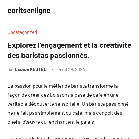
Aller
ecritsenligne
au
contenu
Uncategorized
Explorez l’engagement et la créativité
des baristas passionnés.
par
Louise KESTEL
avril 29, 2024
Aucun
commentaire
La passion pour le métier de barista transforme la
façon de créer des boissons à base de café en une
véritable découverte sensorielle. Un barista passionné
ne ne fait pas simplement du café, mais conçoit des
chefs-d’œuvre qui enchantent le palais.
Le métier de barista combine à la fois l’art et la science.