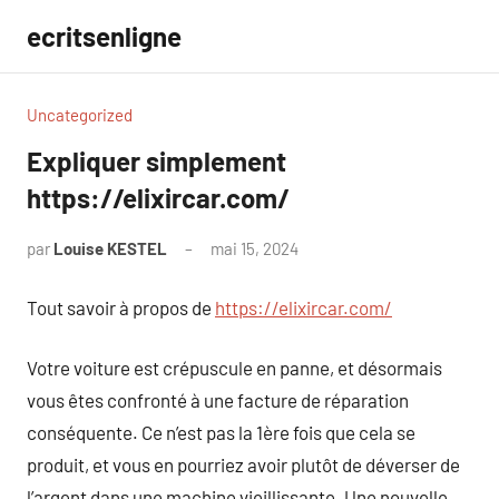
Aller
ecritsenligne
au
contenu
Uncategorized
Expliquer simplement
https://elixircar.com/
par
Louise KESTEL
mai 15, 2024
Aucun
commentaire
Tout savoir à propos de
https://elixircar.com/
Votre voiture est crépuscule en panne, et désormais
vous êtes confronté à une facture de réparation
conséquente. Ce n’est pas la 1ère fois que cela se
produit, et vous en pourriez avoir plutôt de déverser de
l’argent dans une machine vieillissante. Une nouvelle