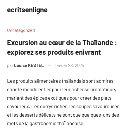
Aller
ecritsenligne
au
contenu
Uncategorized
Excursion au cœur de la Thaïlande :
explorez ses produits enivrant
par
Louise KESTEL
février 28, 2024
Aucun
commentaire
Les produits alimentaires thaïlandais sont admirés
dans le monde entier pour leur richesse aromatique,
mariant des épices exotiques pour créer des plats
savoureux. Les currys riches, les soupes savoureuses,
et les desserts délicats ne sont que quelques-uns des
mets de la gastronomie thaïlandaise.