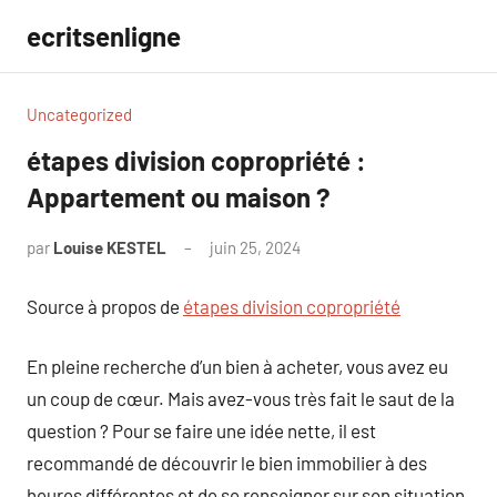
Aller
ecritsenligne
au
contenu
Uncategorized
étapes division copropriété :
Appartement ou maison ?
par
Louise KESTEL
juin 25, 2024
Aucun
commentaire
Source à propos de
étapes division copropriété
En pleine recherche d’un bien à acheter, vous avez eu
un coup de cœur. Mais avez-vous très fait le saut de la
question ? Pour se faire une idée nette, il est
recommandé de découvrir le bien immobilier à des
heures différentes et de se renseigner sur son situation