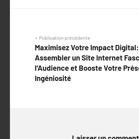
Navigation
Publication précédente
Maximisez Votre Impact Digital: 
de
Assembler un Site Internet Fasc
l’article
l’Audience et Booste Votre Pré
Ingéniosité
Laisser un comment