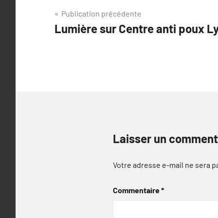
Navigation
Publication précédente
Lumière sur Centre anti poux L
de
l’article
Laisser un comment
Votre adresse e-mail ne sera p
Commentaire
*