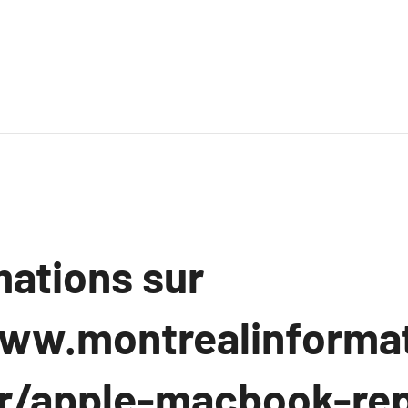
mations sur
ww.montrealinforma
fr/apple-macbook-rep