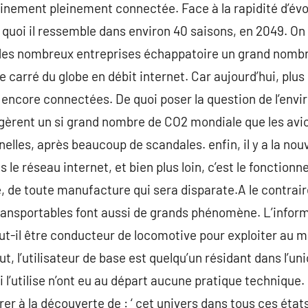
nement pleinement connectée. Face à la rapidité d’évo
à quoi il ressemble dans environ 40 saisons, en 2049. On 
 des nombreux entreprises échappatoire un grand nombre
 carré du globe en débit internet. Car aujourd’hui, plus
encore connectées. De quoi poser la question de l’envir
ggèrent un si grand nombre de CO2 mondiale que les avio
elles, après beaucoup de scandales. enfin, il y a la nou
ns le réseau internet, et bien plus loin, c’est le foncti
, de toute manufacture qui sera disparate.A le contraire
ransportables font aussi de grands phénomène. L’infor
ut-il être conducteur de locomotive pour exploiter au 
ut, l’utilisateur de base est quelqu’un résidant dans l’un
l’utilise n’ont eu au départ aucune pratique technique. E
er à la découverte de : ‘ cet univers dans tous ces état