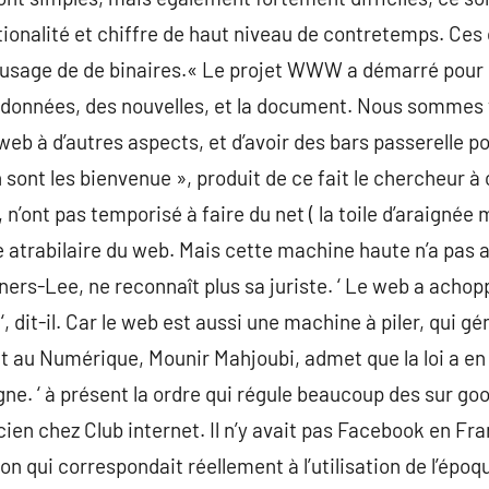
ationalité et chiffre de haut niveau de contretemps. Ces
 l’usage de de binaires.« Le projet WWW a démarré pour
 données, des nouvelles, et la document. Nous sommes 
 web à d’autres aspects, et d’avoir des bars passerelle p
sont les bienvenue », produit de ce fait le chercheur à 
n’ont pas temporisé à faire du net ( la toile d’araignée m
 atrabilaire du web. Mais cette machine haute n’a pas a
ers-Lee, ne reconnaît plus sa juriste. ‘ Le web a achop
 ‘, dit-il. Car le web est aussi une machine à piler, qui g
tat au Numérique, Mounir Mahjoubi, admet que la loi a 
gne. ‘ à présent la ordre qui régule beaucoup des sur go
icien chez Club internet. Il n’y avait pas Facebook en F
tion qui correspondait réellement à l’utilisation de l’épo