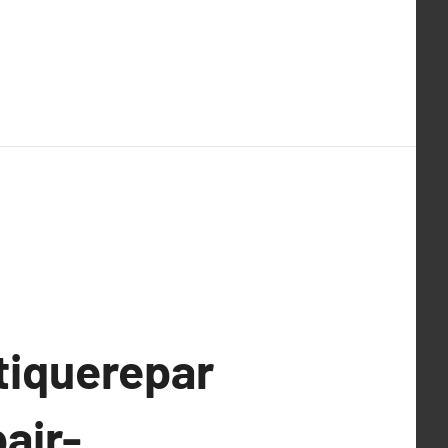
tiquerepar
air-