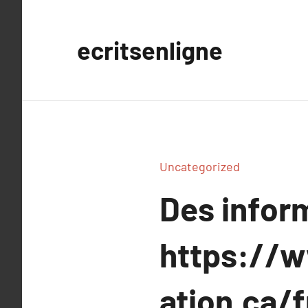
Aller
au
ecritsenligne
contenu
Uncategorized
Des infor
https://w
ation.ca/