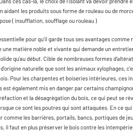
ans ces cas-là, le choix de l’isolant va devoir prendre 
n aidant les produits sous forme de rouleau ou de morce
pose ( insufflation, soufflage ou rouleau )
essentielle pour qu’il garde tous ses avantages comme 
te une matière noble et vivante qui demande un entretie
solide qu’au début. Cible de nombreuses formes d’altérati
d’origine naturelle que sont les animaux xylophages, c’e
ois. Pour les charpentes et boiseries intérieures, ces i
s est également mis en danger par certains champigno
réfaction et la désagrégation du bois, ce qui peut se r
lorsque ce sont les poutres qui sont attaquées. En ce qu
r comme les barrières, portails, bancs, portiques de jeu
, il faut en plus préserver le bois contre les intempéri