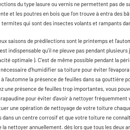
tections du type lasure ou vernis ne permettent pas de s
te et les poutres en bois que l’on trouve à entra des b
termites qui sont des insectes volants et rampants dan
deux saisons de prédilections sont le printemps et l’aut
il est indispensable qu’il ne pleuve pas pendant plusieurs
cacité optimale ). C’est de même possible pendant la pér
t nécessaire d’humidifier sa toiture pour éviter l’évapora
r à l’automne la présence de feuilles dans sa gouttière 
ez une présence de feuilles trop importantes, vous pouv
 crapaudine pour éviter d’avoir à nettoyer fréquemment vo
tuer une opération de nettoyage de votre toiture chaque
 dans un centre corrosif et que votre toiture ne connaît
de la nettoyer annuellement. dès lors que tous les deux a