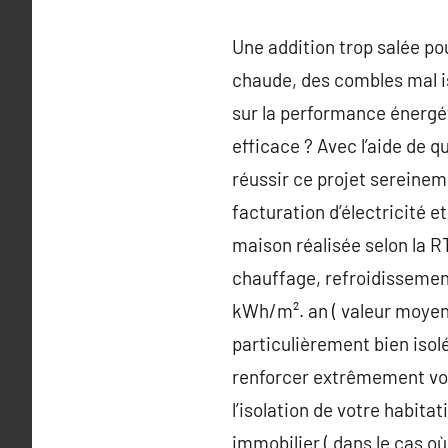
Une addition trop salée po
chaude, des combles mal iso
sur la performance énerg
efficace ? Avec l’aide de q
réussir ce projet sereine
facturation d’électricité 
maison réalisée selon la R
chauffage, refroidissement,
kWh/m². an ( valeur moyen
particulièrement bien isol
renforcer extrêmement votr
l’isolation de votre habita
immobilier ( dans le cas o