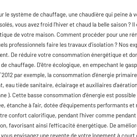
ur le système de chauffage, une chaudière qui peine à vo
lés, vous avez froid l’hiver et chaud la belle saison ? Il
étique de votre maison. Comment procéder pour une ré
uels professionnels faire les travaux d’isolation ? Nos e
ment. De réduire votre consommation énergétique et d
et de chauffage. D’être écologique, en empechant le gasp
T2012 par exemple, la consommation d’énergie primaire 
 eau tiède sanitaire, éclairage et auxiliaires d’aération
ne ). Cette basse consommation d’énergie est possible
ée, étanche à l’air, dotée d’équipements performants et 
e confort calorifique, pendant l’hiver comme pendant l
tion, favorisant ainsi l’efficacité énergétique. De amélio
ù vous envisagez une revente de votre logement à court