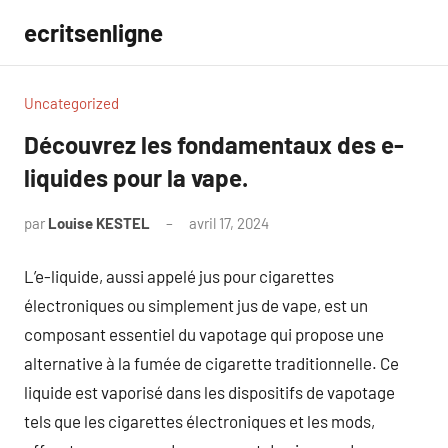
Aller
ecritsenligne
au
contenu
Uncategorized
Découvrez les fondamentaux des e-
liquides pour la vape.
par
Louise KESTEL
avril 17, 2024
Aucun
commentaire
L’e-liquide, aussi appelé jus pour cigarettes
électroniques ou simplement jus de vape, est un
composant essentiel du vapotage qui propose une
alternative à la fumée de cigarette traditionnelle. Ce
liquide est vaporisé dans les dispositifs de vapotage
tels que les cigarettes électroniques et les mods,