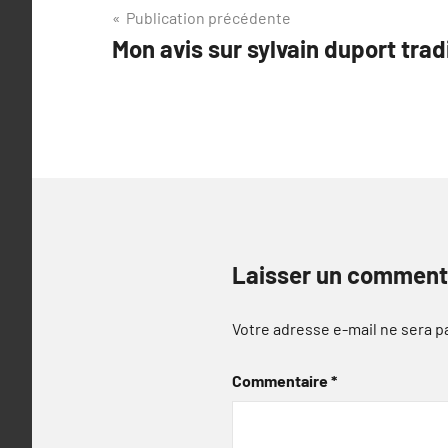
Navigation
Publication précédente
Mon avis sur sylvain duport trad
de
l’article
Laisser un comment
Votre adresse e-mail ne sera p
Commentaire
*