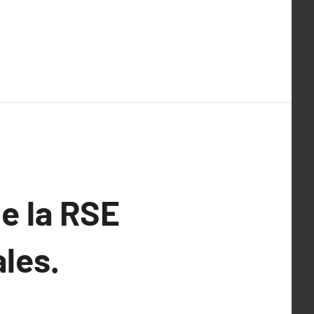
e la RSE
les.