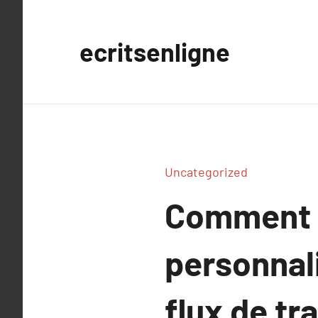
Aller
au
ecritsenligne
contenu
Uncategorized
Comment l
personnal
flux de tra