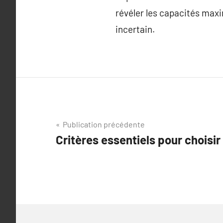
révéler les capacités maxi
incertain.
Navigation
Publication précédente
Critères essentiels pour choisir 
de
l’article