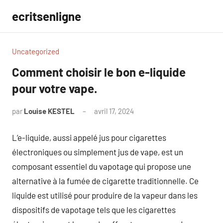
Aller
ecritsenligne
au
contenu
Uncategorized
Comment choisir le bon e-liquide
pour votre vape.
par
Louise KESTEL
avril 17, 2024
Aucun
commentaire
L’e-liquide, aussi appelé jus pour cigarettes
électroniques ou simplement jus de vape, est un
composant essentiel du vapotage qui propose une
alternative à la fumée de cigarette traditionnelle. Ce
liquide est utilisé pour produire de la vapeur dans les
dispositifs de vapotage tels que les cigarettes