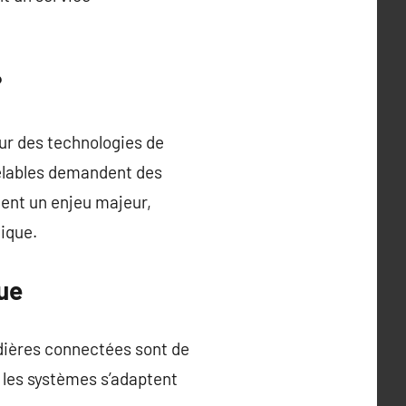
?
sur des technologies de
velables demandent des
ent un enjeu majeur,
mique.
ue
udières connectées sont de
e, les systèmes s’adaptent