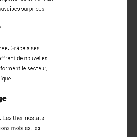
auvaises surprises.
?
nnée. Grâce à ses
ffrent de nouvelles
forment le secteur,
mique.
ge
e. Les thermostats
ions mobiles, les