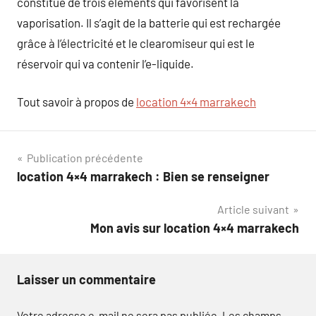
constitué de trois éléments qui favorisent la
vaporisation. Il s’agit de la batterie qui est rechargée
grâce à l’électricité et le clearomiseur qui est le
réservoir qui va contenir l’e-liquide.
Tout savoir à propos de
location 4×4 marrakech
Navigation
Publication précédente
location 4×4 marrakech : Bien se renseigner
de
Article suivant
l’article
Mon avis sur location 4×4 marrakech
Laisser un commentaire
Votre adresse e-mail ne sera pas publiée.
Les champs