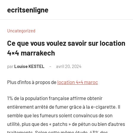
Aller
ecritsenligne
au
contenu
Uncategorized
Ce que vous voulez savoir sur location
4×4 marrakech
par
Louise KESTEL
avril 20, 2024
Aucun
commentaire
Plus d’infos à propos de
location 4×4 maroc
1% de la population française affirme obtenir
entièrement arrêté de fumer grâce à la e-cigarette. Il
semble que les fumeurs soient convaincus de son
utilité, plus que des « patchs » de pétun ou bien d’autres
traitements. Selon cette même étude, 43% des