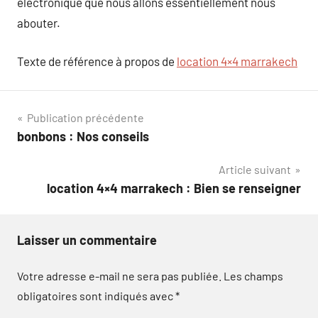
électronique que nous allons essentiellement nous
abouter.
Texte de référence à propos de
location 4×4 marrakech
Navigation
Publication précédente
bonbons : Nos conseils
de
Article suivant
l’article
location 4×4 marrakech : Bien se renseigner
Laisser un commentaire
Votre adresse e-mail ne sera pas publiée.
Les champs
obligatoires sont indiqués avec
*