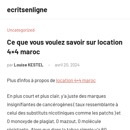
Aller
ecritsenligne
au
contenu
Uncategorized
Ce que vous voulez savoir sur location
4×4 maroc
par
Louise KESTEL
avril 20, 2024
Aucun
commentaire
Plus d’infos à propos de
location 4×4 maroc
En plus court et plus clair, y’a juste des marques
insignifiantes de cancérogènes ( taux ressemblante à
celui des substituts nicotiniques comme les patchs ) et
0 monoxyde de plagiat, 0 mazout, 0 molécule
résistante. Alors que dans la tabac simple y’a 60