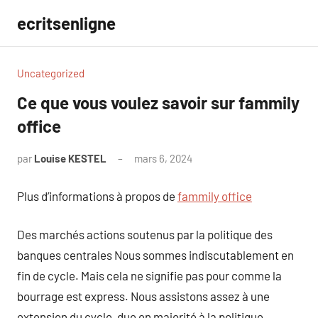
Aller
ecritsenligne
au
contenu
Uncategorized
Ce que vous voulez savoir sur fammily
office
par
Louise KESTEL
mars 6, 2024
Aucun
commentaire
Plus d’informations à propos de
fammily office
Des marchés actions soutenus par la politique des
banques centrales Nous sommes indiscutablement en
fin de cycle. Mais cela ne signifie pas pour comme la
bourrage est express. Nous assistons assez à une
extension du cycle, due en majorité à la politique