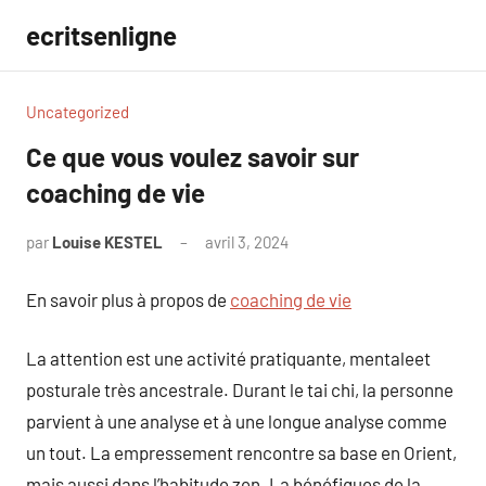
Aller
ecritsenligne
au
contenu
Uncategorized
Ce que vous voulez savoir sur
coaching de vie
par
Louise KESTEL
avril 3, 2024
Aucun
commentaire
En savoir plus à propos de
coaching de vie
La attention est une activité pratiquante, mentaleet
posturale très ancestrale. Durant le tai chi, la personne
parvient à une analyse et à une longue analyse comme
un tout. La empressement rencontre sa base en Orient,
mais aussi dans l’habitude zen. La bénéfiques de la