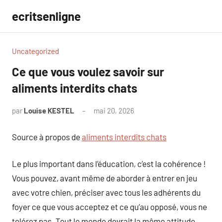
Aller
ecritsenligne
au
contenu
Uncategorized
Ce que vous voulez savoir sur
aliments interdits chats
par
Louise KESTEL
mai 20, 2026
Aucun
commentaire
Source à propos de
aliments interdits chats
Le plus important dans l’éducation, c’est la cohérence !
Vous pouvez, avant même de aborder à entrer en jeu
avec votre chien, préciser avec tous les adhérents du
foyer ce que vous acceptez et ce qu’au opposé, vous ne
tolérez pas. Tout le monde devrait la même attitude