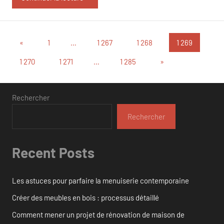
Pagination
Publications
«
1
…
1 267
1 268
1 269
précédentes
des
Articles
1 270
1 271
…
1 285
»
suivants
publications
Rechercher
Rechercher
Recent Posts
Les astuces pour parfaire la menuiserie contemporaine
Créer des meubles en bois : processus détaillé
Comment mener un projet de rénovation de maison de