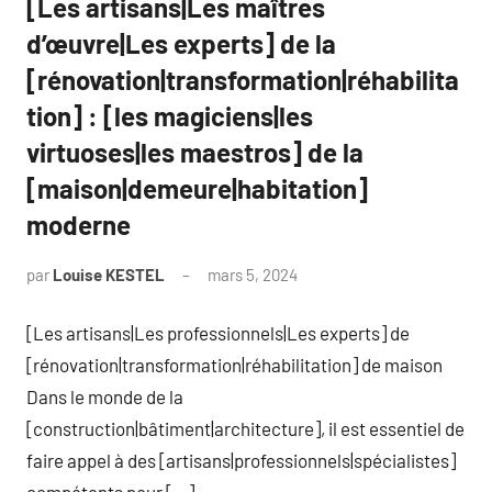
[Les artisans|Les maîtres
d’œuvre|Les experts] de la
[rénovation|transformation|réhabilita
tion] : [les magiciens|les
virtuoses|les maestros] de la
[maison|demeure|habitation]
moderne
par
Louise KESTEL
mars 5, 2024
Aucun
commentaire
[Les artisans|Les professionnels|Les experts] de
[rénovation|transformation|réhabilitation] de maison
Dans le monde de la
[construction|bâtiment|architecture], il est essentiel de
faire appel à des [artisans|professionnels|spécialistes]
compétents pour […]