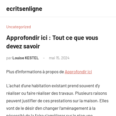
Aller
ecritsenligne
au
contenu
Uncategorized
Approfondir ici : Tout ce que vous
devez savoir
par
Louise KESTEL
mai 15, 2024
Aucun
commentaire
Plus d’informations à propos de
Approfondir ici
L’achat d’une habitation existant prend souvent d’y
réaliser ou faire réaliser des travaux. Plusieurs raisons
peuvent justifier de ces prestations sur la maison. Elles
vont de le désir d’en changer l’aménagement à la
nécessité de la faire s’améliorer sur le plan une