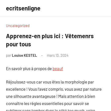
Aller
ecritsenligne
au
contenu
Uncategorized
Apprenez-en plus ici : Vêtemenrs
pour tous
par
Louise KESTEL
mars 13, 2024
Aucun
commentaire
En savoir plus à propos de
beauf
Réjouissez-vous car vous êtes la morphologie par
excellence ! Vous l’avez compris, vous avez par nature
une silhouette avantageuse ! Mais attention à bien
connaître les règles essentielles pour savoir se
sublimer sans tomber dans le côté too much, voire