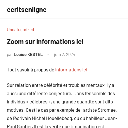
Aller
ecritsenligne
au
contenu
Uncategorized
Zoom sur Informations ici
par
Louise KESTEL
juin 2, 2024
Aucun
commentaire
Tout savoir à propos de
Informations ici
Sur relation entre célébrité et troubles mentaux il y a
aussi une différente conjecture. Dans l’ensemble des
individus « célèbres », une grande quantité sont dits
motives. C’est le cas par exemple de l’artiste Stromae,
de l’écrivain Michel Houellebecq, ou du habilleur Jean-
Paul Gautier. Il est la vérité que l’imagination est