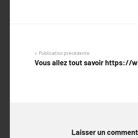
Navigation
Publication précédente
Vous allez tout savoir https://
de
l’article
Laisser un comment