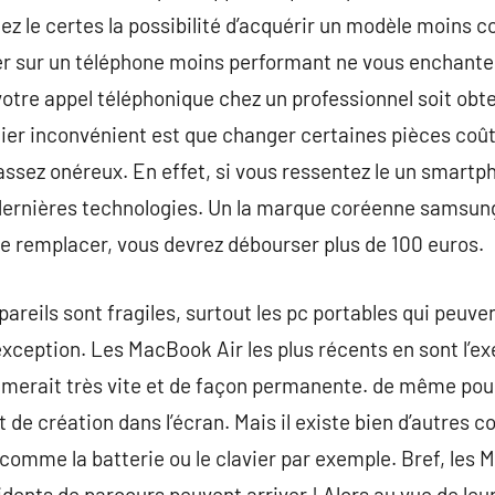
 le certes la possibilité d’acquérir un modèle moins c
er sur un téléphone moins performant ne vous enchante 
votre appel téléphonique chez un professionnel soit obte
er inconvénient est que changer certaines pièces coû
assez onéreux. En effet, si vous ressentez le un smartph
dernières technologies. Un la marque coréenne samsun
e remplacer, vous devrez débourser plus de 100 euros.
ppareils sont fragiles, surtout les pc portables qui peu
xception. Les MacBook Air les plus récents en sont l’e
bimerait très vite et de façon permanente. de même po
 de création dans l’écran. Mais il existe bien d’autres 
omme la batterie ou le clavier par exemple. Bref, les 
dents de parcours peuvent arriver ! Alors au vue de leur