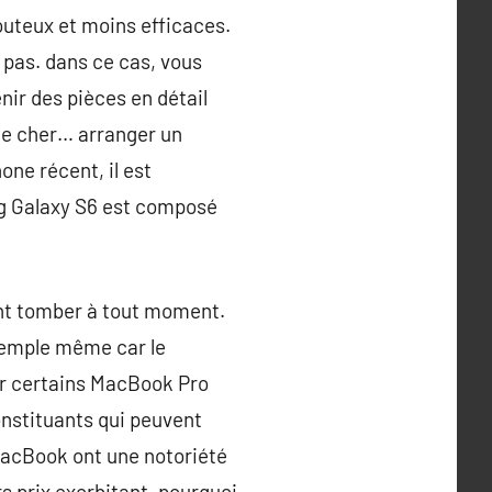
outeux et moins efficaces.
pas. dans ce cas, vous
nir des pièces en détail
te cher… arranger un
one récent, il est
g Galaxy S6 est composé
vent tomber à tout moment.
xemple même car le
ur certains MacBook Pro
constituants qui peuvent
MacBook ont une notoriété
s prix exorbitant, pourquoi