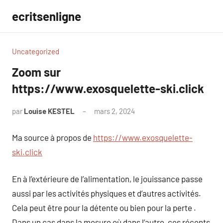
Aller
ecritsenligne
au
contenu
Uncategorized
Zoom sur
https://www.exosquelette-ski.click
par
Louise KESTEL
mars 2, 2024
Aucun
commentaire
Ma source à propos de
https://www.exosquelette-
ski.click
En à l’extérieure de l’alimentation, le jouissance passe
aussi par les activités physiques et d’autres activités.
Cela peut être pour la détente ou bien pour la perte .
Dans un cas dans la mesure où dans l’autre, ces récents