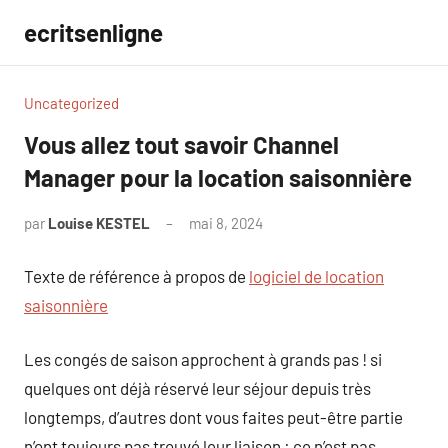
Aller
ecritsenligne
au
contenu
Uncategorized
Vous allez tout savoir Channel
Manager pour la location saisonnière
par
Louise KESTEL
mai 8, 2024
Aucun
commentaire
Texte de référence à propos de
logiciel de location
saisonnière
Les congés de saison approchent à grands pas ! si
quelques ont déjà réservé leur séjour depuis très
longtemps, d’autres dont vous faites peut-être partie
n’ont toujours pas trouvé leur liaison : ce n’est pas