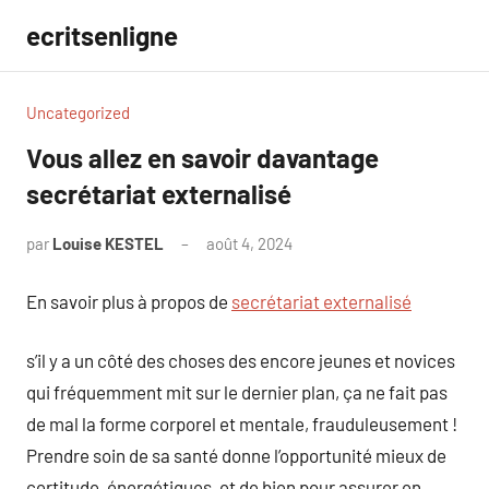
Aller
ecritsenligne
au
contenu
Uncategorized
Vous allez en savoir davantage
secrétariat externalisé
par
Louise KESTEL
août 4, 2024
Aucun
commentaire
En savoir plus à propos de
secrétariat externalisé
s’il y a un côté des choses des encore jeunes et novices
qui fréquemment mit sur le dernier plan, ça ne fait pas
de mal la forme corporel et mentale, frauduleusement !
Prendre soin de sa santé donne l’opportunité mieux de
certitude, énergétiques, et de bien pour assurer en