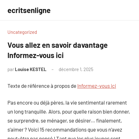
Aller
ecritsenligne
au
contenu
Uncategorized
Vous allez en savoir davantage
Informez-vous ici
par
Louise KESTEL
décembre 1, 2025
Aucun
commentaire
Texte de référence à propos de
Informez-vous ici
Pas encore ou déjà pères, la vie sentimental rarement
un long tranquille. Alors, pour quelle raison bien donner,
se surprendre, se ménager, se désirer… finalement,
s’aimer ? Voici 15 recommandations que vous n’avez
peut-être pas pensé ! Tant que les plus jeunes sont