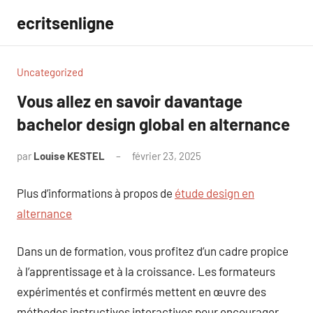
Aller
ecritsenligne
au
contenu
Uncategorized
Vous allez en savoir davantage
bachelor design global en alternance
par
Louise KESTEL
février 23, 2025
Aucun
commentaire
Plus d’informations à propos de
étude design en
alternance
Dans un de formation, vous profitez d’un cadre propice
à l’apprentissage et à la croissance. Les formateurs
expérimentés et confirmés mettent en œuvre des
méthodes instructives interactives pour encourager