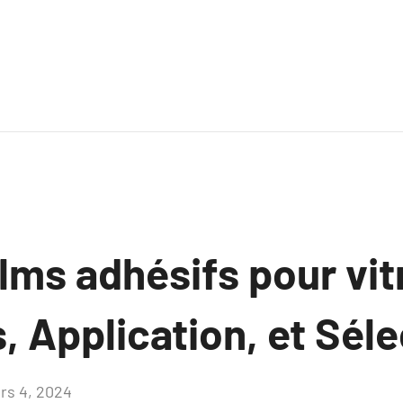
ilms adhésifs pour vit
 Application, et Séle
rs 4, 2024
Aucun