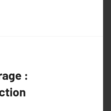
rage :
ction