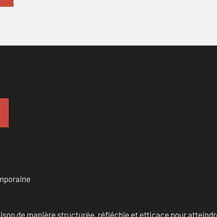
emporaine
n de manière structurée, réfléchie et efficace pour atteindre 