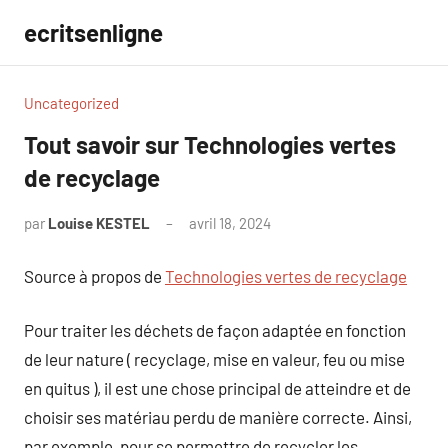
Aller
ecritsenligne
au
contenu
Uncategorized
Tout savoir sur Technologies vertes
de recyclage
par
Louise KESTEL
avril 18, 2024
Aucun
commentaire
Source à propos de
Technologies vertes de recyclage
Pour traiter les déchets de façon adaptée en fonction
de leur nature ( recyclage, mise en valeur, feu ou mise
en quitus ), il est une chose principal de atteindre et de
choisir ses matériau perdu de manière correcte. Ainsi,
par exemple, pour se permettre de recycler les