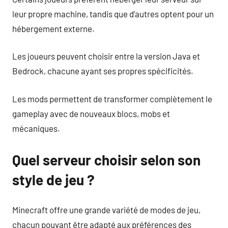
leur propre machine, tandis que d’autres optent pour un
hébergement externe.
Les joueurs peuvent choisir entre la version Java et
Bedrock, chacune ayant ses propres spécificités.
Les mods permettent de transformer complètement le
gameplay avec de nouveaux blocs, mobs et
mécaniques.
Quel serveur choisir selon son
style de jeu ?
Minecraft offre une grande variété de modes de jeu,
chacun pouvant être adapté aux préférences des