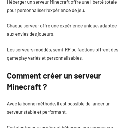
Héberger un serveur Minecraft offre une liberté totale
pour personnaliser l’expérience de jeu.
Chaque serveur offre une expérience unique, adaptée
aux envies des joueurs.
Les serveurs moddés, semi-RP ou factions offrent des
gameplay variés et personnalisables.
Comment créer un serveur
Minecraft ?
Avec la bonne méthode, il est possible de lancer un
serveur stable et performant.
Certains joueurs préfèrent héberger leur serveur sur