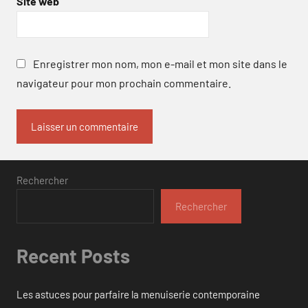
Site web
Enregistrer mon nom, mon e-mail et mon site dans le
navigateur pour mon prochain commentaire.
Rechercher
Rechercher
Recent Posts
Les astuces pour parfaire la menuiserie contemporaine