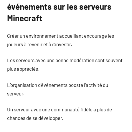
événements sur les serveurs
Minecraft
Créer un environnement accueillant encourage les
joueurs à revenir et à s’investir.
Les serveurs avec une bonne modération sont souvent
plus appréciés.
L’organisation d’événements booste l’activité du
serveur.
Un serveur avec une communauté fidèle a plus de
chances de se développer.