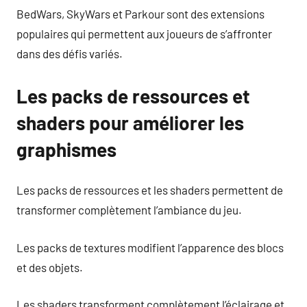
BedWars, SkyWars et Parkour sont des extensions
populaires qui permettent aux joueurs de s’affronter
dans des défis variés.
Les packs de ressources et
shaders pour améliorer les
graphismes
Les packs de ressources et les shaders permettent de
transformer complètement l’ambiance du jeu.
Les packs de textures modifient l’apparence des blocs
et des objets.
Les shaders transforment complètement l’éclairage et