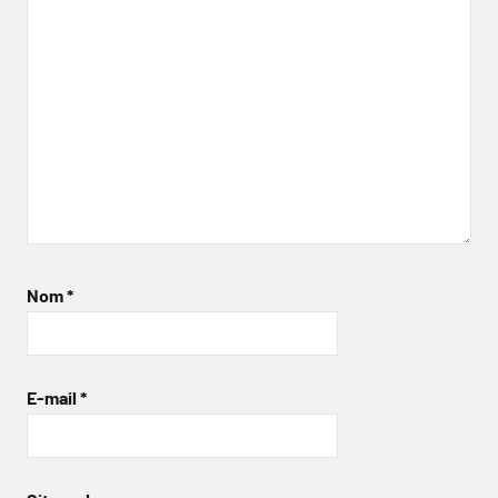
Nom
*
E-mail
*