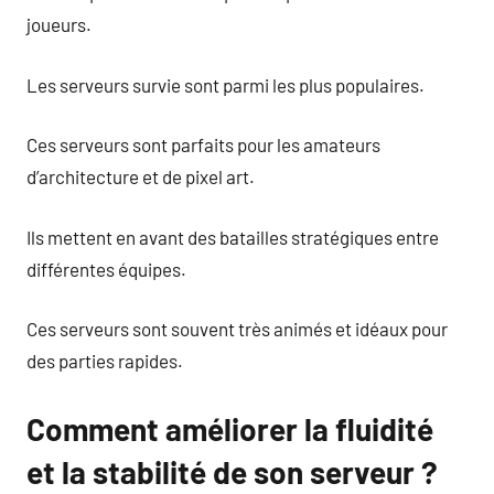
joueurs.
Les serveurs survie sont parmi les plus populaires.
Ces serveurs sont parfaits pour les amateurs
d’architecture et de pixel art.
Ils mettent en avant des batailles stratégiques entre
différentes équipes.
Ces serveurs sont souvent très animés et idéaux pour
des parties rapides.
Comment améliorer la fluidité
et la stabilité de son serveur ?