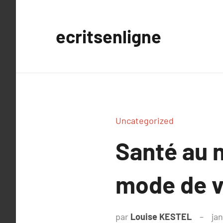
Aller
au
ecritsenligne
contenu
Uncategorized
Santé au n
mode de v
par
Louise KESTEL
jan