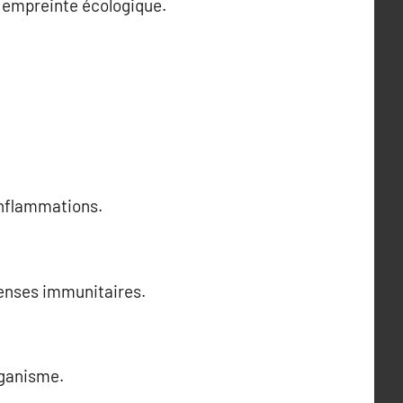
re empreinte écologique.
inflammations.
éfenses immunitaires.
rganisme.