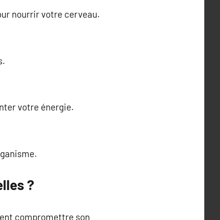
our nourrir votre cerveau.
s.
nter votre énergie.
organisme.
lles ?
uvent compromettre son