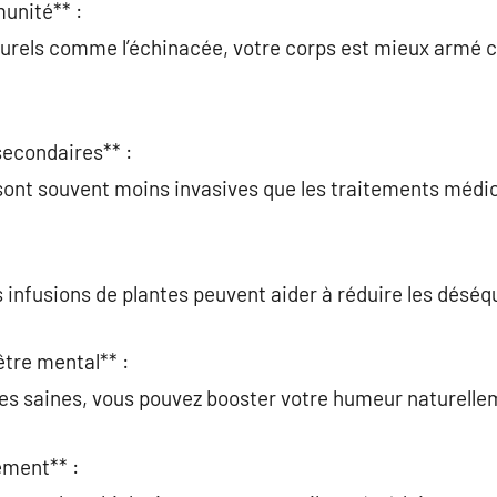
unité** :
urels comme l’échinacée, votre corps est mieux armé c
secondaires** :
s sont souvent moins invasives que les traitements méd
infusions de plantes peuvent aider à réduire les déséqu
être mental** :
des saines, vous pouvez booster votre humeur naturelle
ement** :