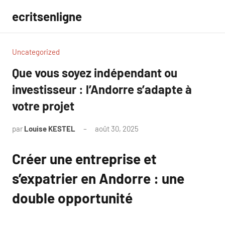
Aller
ecritsenligne
au
contenu
Uncategorized
Que vous soyez indépendant ou
investisseur : l’Andorre s’adapte à
votre projet
par
Louise KESTEL
août 30, 2025
Aucun
commentaire
Créer une entreprise et
s’expatrier en Andorre : une
double opportunité