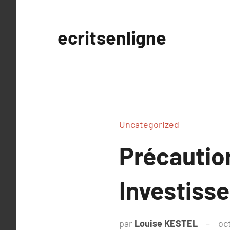
Aller
au
ecritsenligne
contenu
Uncategorized
Précautio
Investiss
par
Louise KESTEL
oc