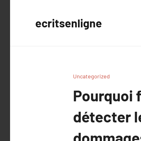
Aller
au
ecritsenligne
contenu
Uncategorized
Pourquoi f
détecter l
dommages