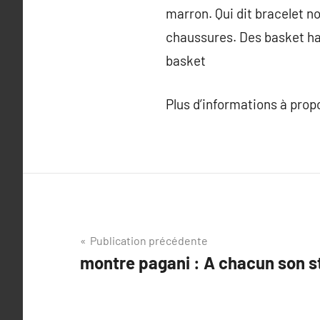
marron. Qui dit bracelet no
chaussures. Des basket ha
basket
Plus d’informations à pro
Navigation
Publication précédente
montre pagani : A chacun son s
de
l’article