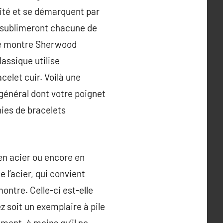
lité et se démarquent par
i sublimeront chacune de
une montre Sherwood
assique utilise
elet cuir. Voilà une
 général dont votre poignet
ies de bracelets
 en acier ou encore en
e l’acier, qui convient
ontre. Celle-ci est-elle
z soit un exemplaire à pile
ment, à moins qu’il ne