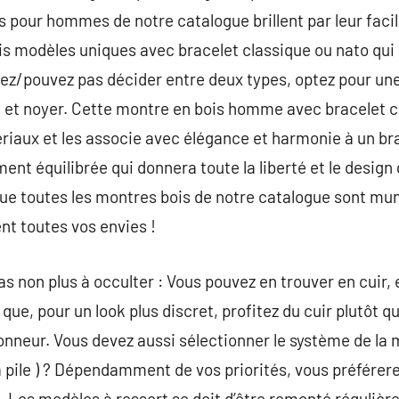
pour hommes de notre catalogue brillent par leur faci
rois modèles uniques avec bracelet classique ou nato qu
ulez/pouvez pas décider entre deux types, optez pour 
l et noyer. Cette montre en bois homme avec bracelet cl
iaux et les associe avec élégance et harmonie à un brac
ent équilibrée qui donnera toute la liberté et le design
ue toutes les montres bois de notre catalogue sont mun
nt toutes vos envies !
as non plus à occulter : Vous pouvez en trouver en cuir,
que, pour un look plus discret, profitez du cuir plutôt qu
onneur. Vous devez aussi sélectionner le système de la m
 pile ) ? Dépendamment de vos priorités, vous préférere
. Les modèles à ressort se doit d’être remonté régulière