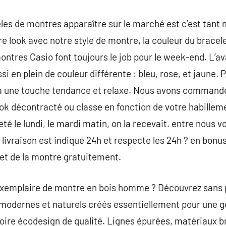
les de montres apparaître sur le marché est c’est tant
tre look avec notre style de montre, la couleur du bracele
ntres Casio font toujours le job pour le week-end. L’ava
ssi en plein de couleur différente : bleu, rose, et jaune.
ira une touche tendance et relaxe. Nous avons comman
k décontracté ou classe en fonction de votre habillemen
heté le lundi, le mardi matin, on la recevait. entre nous 
 livraison est indiqué 24h et respecte les 24h ? en bonu
let de la montre gratuitement.
exemplaire de montre en bois homme ? Découvrez sans p
modernes et naturels créés essentiellement pour une 
oire écodesign de qualité. Lignes épurées, matériaux b