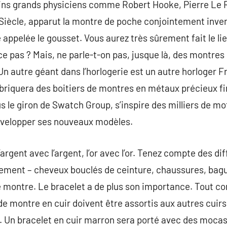
tains grands physiciens comme Robert Hooke, Pierre Le 
ècle, apparut la montre de poche conjointement invent
ppelée le gousset. Vous aurez très sûrement fait le lie
ce pas ? Mais, ne parle-t-on pas, jusque là, des montres
Un autre géant dans l’horlogerie est un autre horloger F
 fabriquera des boitiers de montres en métaux précieux 
s le giron de Swatch Group, s’inspire des milliers de mot
évelopper ses nouveaux modèles.
argent avec l’argent, l’or avec l’or. Tenez compte des d
llement – cheveux bouclés de ceinture, chaussures, ba
re montre. Le bracelet a de plus son importance. Tout c
de montre en cuir doivent être assortis aux autres cuir
 Un bracelet en cuir marron sera porté avec des mocass