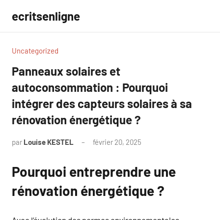
Aller
ecritsenligne
au
contenu
Uncategorized
Panneaux solaires et
autoconsommation : Pourquoi
intégrer des capteurs solaires à sa
rénovation énergétique ?
par
Louise KESTEL
février 20, 2025
Aucun
commentaire
Pourquoi entreprendre une
rénovation énergétique ?
Avec l’évolution des normes environnementales,