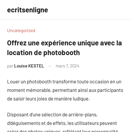
Aller
ecritsenligne
au
contenu
Uncategorized
Offrez une expérience unique avec la
location de photobooth
par
Louise KESTEL
mars 7, 2024
Aucun
commentaire
Louer un photobooth transforme toute occasion en un
moment mémorable, permettant ainsi aux participants
de saisir leurs joies de manière ludique.
Disposant d’une sélection de arrière-plans,
d’déguisements et de effets, les utilisateurs peuvent
créer des photos uniques, reflétant leur personnalité.