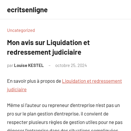
Aller
ecritsenligne
au
contenu
Uncategorized
Mon avis sur Liquidation et
redressement judiciaire
par
Louise KESTEL
octobre 25, 2024
Aucun
commentaire
En savoir plus à propos de
Liquidation et redressement
judiciaire
Même si l’auteur ou repreneur d’entreprise n’est pas un
pro sur le plan gestion d’entreprise, il convient de
respecter plusieurs règles de gestion utiles pour ne pas
déposer l’entreprise dans des situations compliquées.